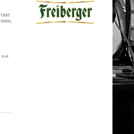
 1997
stein,
 u.a.