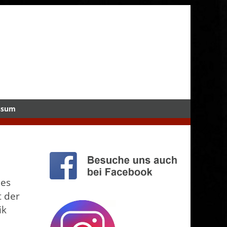
ssum
les
t der
ik