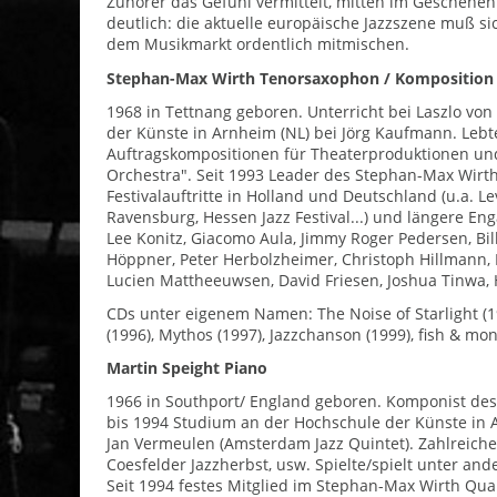
Zuhörer das Gefühl vermittelt, mitten im Geschehe
deutlich: die aktuelle europäische Jazzszene muß s
dem Musikmarkt ordentlich mitmischen.
Stephan-Max Wirth Tenorsaxophon / Komposition
1968 in Tettnang geboren. Unterricht bei Laszlo vo
der Künste in Arnheim (NL) bei Jörg Kaufmann. Lebte
Auftragskompositionen für Theaterproduktionen und
Orchestra". Seit 1993 Leader des Stephan-Max Wirth
Festivalauftritte in Holland und Deutschland (u.a. L
Ravensburg, Hessen Jazz Festival...) und längere En
Lee Konitz, Giacomo Aula, Jimmy Roger Pedersen, Bi
Höppner, Peter Herbolzheimer, Christoph Hillmann,
Lucien Mattheeuwsen, David Friesen, Joshua Tinwa, 
CDs unter eigenem Namen: The Noise of Starlight (199
(1996), Mythos (1997), Jazzchanson (1999), fish & mo
Martin Speight Piano
1966 in Southport/ England geboren. Komponist des
bis 1994 Studium an der Hochschule der Künste in 
Jan Vermeulen (Amsterdam Jazz Quintet). Zahlreiche F
Coesfelder Jazzherbst, usw. Spielte/spielt unter and
Seit 1994 festes Mitglied im Stephan-Max Wirth Quar