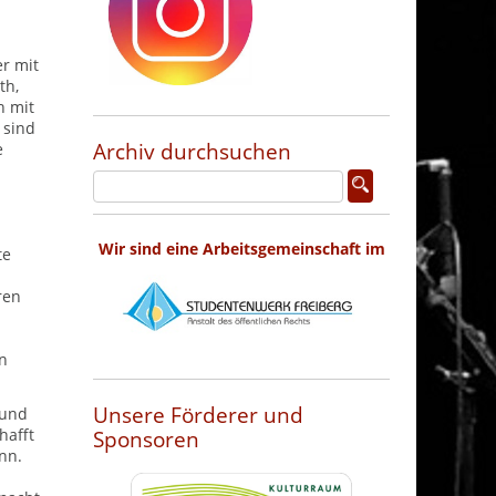
er mit
th,
h mit
 sind
Archiv durchsuchen
e
Wir sind eine Arbeitsgemeinschaft im
te
m
ren
en
Unsere Förderer und
 und
hafft
Sponsoren
nn.