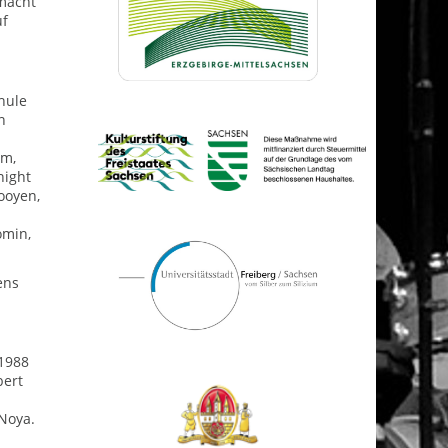
 macht
uf
hule
n
um,
night
ooyen,
omin,
ens
 1988
bert
 Noya.