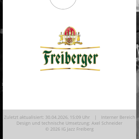
Zuletzt aktualisiert: 30.04.2026, 15:09 Uhr |
Interner Bereich
Design und technische Umsetzung:
Axel Schneider
© 2026 IG Jazz Freiberg