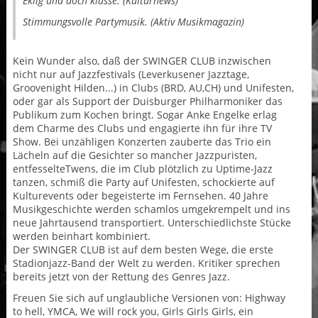
Eklig und doch klasse. (Kulturnews)
Stimmungsvolle Partymusik. (Aktiv Musikmagazin)
Kein Wunder also, daß der SWINGER CLUB inzwischen
nicht nur auf Jazzfestivals (Leverkusener Jazztage,
Groovenight Hilden...) in Clubs (BRD, AU,CH) und Unifesten,
oder gar als Support der Duisburger Philharmoniker das
Publikum zum Kochen bringt. Sogar Anke Engelke erlag
dem Charme des Clubs und engagierte ihn für ihre TV
Show. Bei unzähligen Konzerten zauberte das Trio ein
Lächeln auf die Gesichter so mancher Jazzpuristen,
entfesselteTwens, die im Club plötzlich zu Uptime-Jazz
tanzen, schmiß die Party auf Unifesten, schockierte auf
Kulturevents oder begeisterte im Fernsehen. 40 Jahre
Musikgeschichte werden schamlos umgekrempelt und ins
neue Jahrtausend transportiert. Unterschiedlichste Stücke
werden beinhart kombiniert.
Der SWINGER CLUB ist auf dem besten Wege, die erste
Stadionjazz-Band der Welt zu werden. Kritiker sprechen
bereits jetzt von der Rettung des Genres Jazz.
Freuen Sie sich auf unglaubliche Versionen von: Highway
to hell, YMCA, We will rock you, Girls Girls Girls, ein