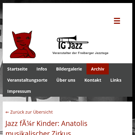
☰
Startseite
Infos
Bildergalerie
Archiv
Veranstaltungsorte
Über uns
Kontakt
Links
Impressum
⇐ Zurück zur Übersicht
Jazz fÃ¼r Kinder: Anatolis
musikalischer Zirkus