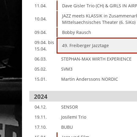
11.04.
Dave Gisler Trio (CH) & GIRLS IN AIR
JAZZ meets KLASSIK in Zusammenar
10.04.
Mittelsaechsisches Theater (6. SiKo)
09.04.
Bobby Rausch
09.04. bis
49. Freiberger Jazztage
15.04.
06.03.
STEPHAN-MAX WIRTH EXPERIENCE
05.02.
SVM3
15.01.
Martin Anderssons NORDIC
2024
04.12.
SENSOR
19.11.
Josilemi Trio
17.10.
BUBU