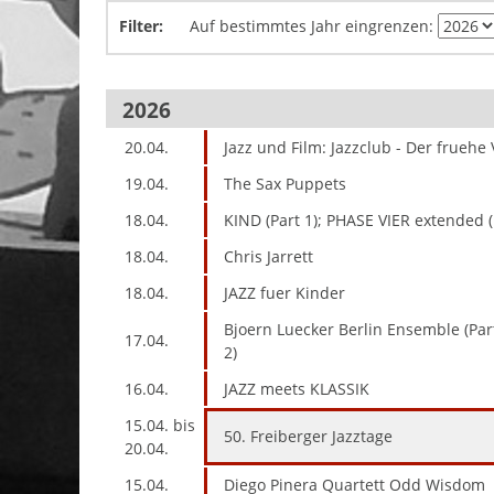
Filter:
Auf bestimmtes Jahr eingrenzen:
2026
20.04.
Jazz und Film: Jazzclub - Der frueh
19.04.
The Sax Puppets
18.04.
KIND (Part 1); PHASE VIER extended (
18.04.
Chris Jarrett
18.04.
JAZZ fuer Kinder
Bjoern Luecker Berlin Ensemble (Part
17.04.
2)
16.04.
JAZZ meets KLASSIK
15.04. bis
50. Freiberger Jazztage
20.04.
15.04.
Diego Pinera Quartett Odd Wisdom