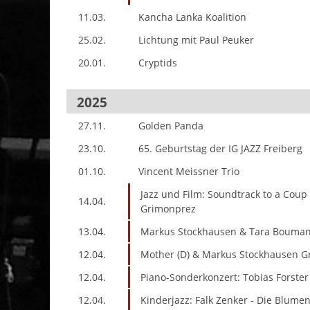
11.03.
Kancha Lanka Koalition
25.02.
Lichtung mit Paul Peuker
20.01.
Cryptids
2025
27.11.
Golden Panda
23.10.
65. Geburtstag der IG JAZZ Freiberg
01.10.
Vincent Meissner Trio
Jazz und Film: Soundtrack to a Coup 
14.04.
Grimonprez
13.04.
Markus Stockhausen & Tara Bouma
12.04.
Mother (D) & Markus Stockhausen G
12.04.
Piano-Sonderkonzert: Tobias Forster
12.04.
Kinderjazz: Falk Zenker - Die Blume