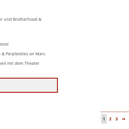
er und Brotherhood &
kommt
& Perplexities on Mars
beit mit dem Theater
1
2
3
⇒