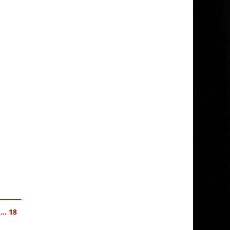
... 18