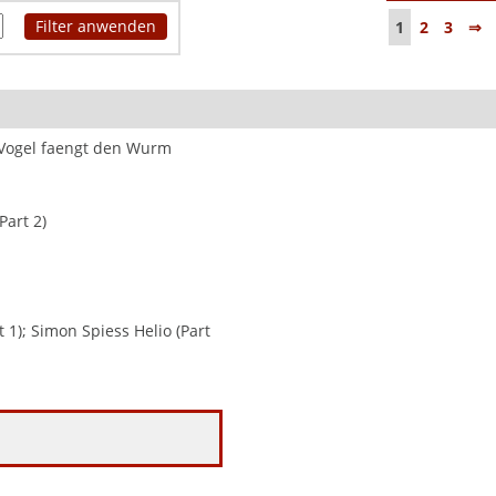
1
2
3
⇒
e Vogel faengt den Wurm
Part 2)
 1); Simon Spiess Helio (Part