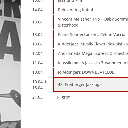
15.04.
Jazz und Film
14.04.
Reinventing Kabul
Vincent Meissner Trio + Baby Somm
13.04.
Sisterhood
13.04.
Piano-Sonderkonzert: Celine Voccia
13.04.
Kinderjazz: Musik-Clown Riesibisi 
12.04.
Andromeda Mega Express Orchestra 
11.04.
Klassik meets Jazz - in Zusammenar
10.04.
Jo Aldingers DOWNBEATCLUB
10.04. bis
48. Freiberger Jazztage
15.04.
21.03.
Pilgrim