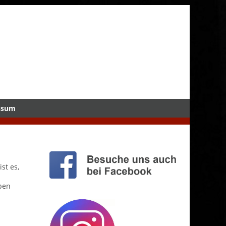
ssum
st es,
ben