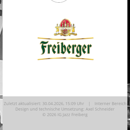
Zuletzt aktualisiert: 30.04.2026, 15:09 Uhr |
Interner Bereich
Design und technische Umsetzung:
Axel Schneider
© 2026 IG Jazz Freiberg