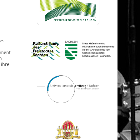
 es
ament
h
 ihre