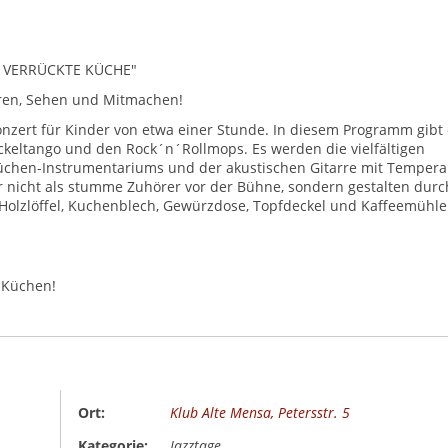
E VERRÜCKTE KÜCHE"
ören, Sehen und Mitmachen!
 Konzert für Kinder von etwa einer Stunde. In diesem Programm gibt
eltango und den Rock´n´Rollmops. Es werden die vielfältigen
Küchen-Instrumentariums und der akustischen Gitarre mit Temper
r nicht als stumme Zuhörer vor der Bühne, sondern gestalten durc
Holzlöffel, Kuchenblech, Gewürzdose, Topfdeckel und Kaffeemühle
 Küchen!
Ort:
Klub Alte Mensa, Petersstr. 5
Kategorie:
Jazztage