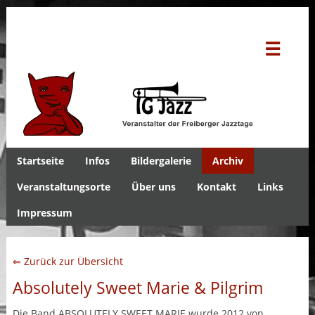
☰
Startseite
Infos
Bildergalerie
Archiv
Veranstaltungsorte
Über uns
Kontakt
Links
Impressum
⇐ Zurück zur Übersicht
Absolutely Sweet Marie & Pilgrim
Die Band ABSOLUTELY SWEET MARIE wurde 2012 von