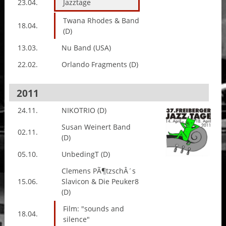
23.04.
Jazztage
Twana Rhodes & Band
18.04.
(D)
13.03.
Nu Band (USA)
22.02.
Orlando Fragments (D)
2011
24.11.
NIKOTRIO (D)
Susan Weinert Band
02.11.
(D)
05.10.
UnbedingT (D)
Clemens PÃ¶tzschÂ´s
15.06.
Slavicon & Die Peuker8
(D)
Film: "sounds and
18.04.
silence"