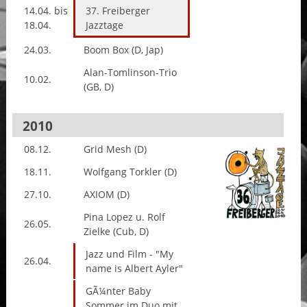
14.04. bis
37. Freiberger
18.04.
Jazztage
24.03.
Boom Box (D, Jap)
Alan-Tomlinson-Trio
10.02.
(GB, D)
2010
08.12.
Grid Mesh (D)
18.11.
Wolfgang Torkler (D)
27.10.
AXIOM (D)
Pina Lopez u. Rolf
26.05.
Zielke (Cub, D)
Jazz und Film - "My
26.04.
name is Albert Ayler"
GÃ¼nter Baby
Sommer im Duo mit