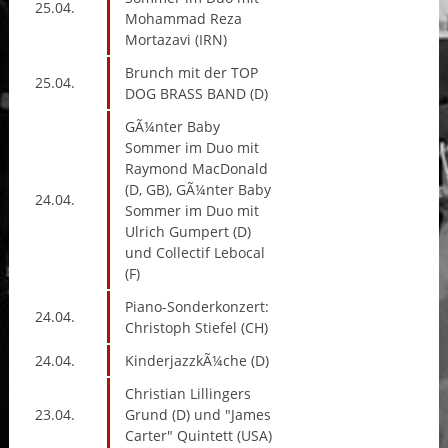
25.04.
Mohammad Reza
Mortazavi (IRN)
Brunch mit der TOP
25.04.
DOG BRASS BAND (D)
GÃ¼nter Baby
Sommer im Duo mit
Raymond MacDonald
(D, GB), GÃ¼nter Baby
24.04.
Sommer im Duo mit
Ulrich Gumpert (D)
und Collectif Lebocal
(F)
Piano-Sonderkonzert:
24.04.
Christoph Stiefel (CH)
24.04.
KinderjazzkÃ¼che (D)
Christian Lillingers
23.04.
Grund (D) und "James
Carter" Quintett (USA)