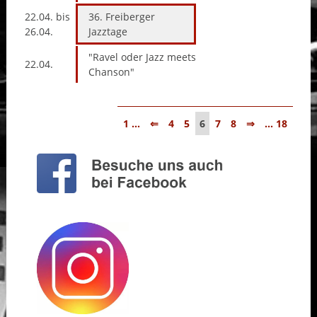
22.04. bis
36. Freiberger
26.04.
Jazztage
"Ravel oder Jazz meets
22.04.
Chanson"
1 ...
⇐
4
5
6
7
8
⇒
... 18