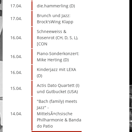
17.04.
die.hammerling (D)
Brunch und Jazz:
17.04.
Brock'sWing Klapp
Schneeweiss &
16.04.
Rosenrot (CH, D, S, L),
[CON
Piano-Sonderkonzert:
16.04.
Mike Herting (D)
Kinderjazz mit LEXA
16.04.
(D)
Actis Dato Quartett (I)
15.04.
und Gutbucket (USA)
"Bach (family) meets
Jazz" -
14.04.
MittelsÃ¤chsische
Philharmonie & Banda
do Patio