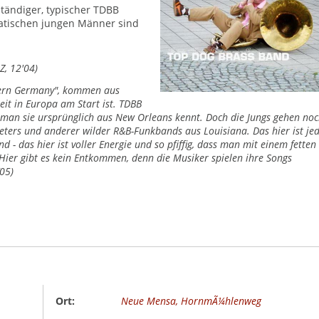
ständiger, typischer TDBB
atischen jungen Männer sind
Z, 12'04)
tern Germany", kommen aus
eit in Europa am Start ist. TDBB
e man sie ursprünglich aus New Orleans kennt. Doch die Jungs gehen no
Meters und anderer wilder R&B-Funkbands aus Louisiana. Das hier ist je
nd - das hier ist voller Energie und so pfiffig, dass man mit einem fetten
Hier gibt es kein Entkommen, denn die Musiker spielen ihre Songs
’05)
Ort:
Neue Mensa, HornmÃ¼hlenweg